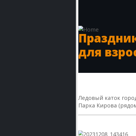
Праздни
для взро
Ледовый каток город
Парка Кирова (рядом