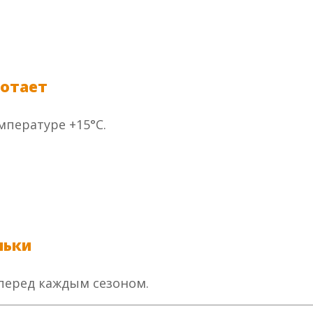
ботает
мпературе +15°С.
ньки
перед каждым сезоном.