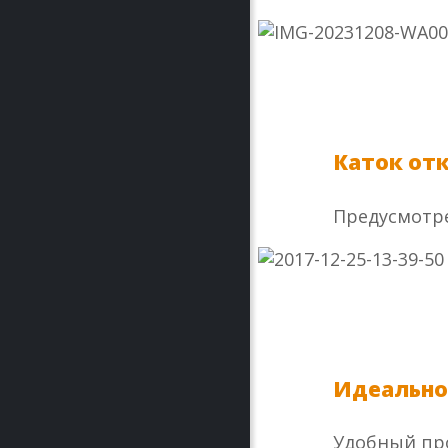
Каток откр
Предусмотре
Идеально
Удобный про