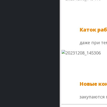
Каток ра
даже при те
Новые ко
закупаются 