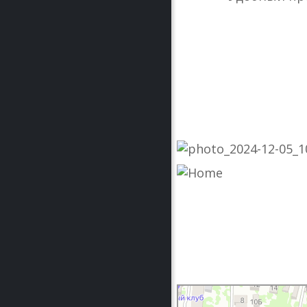
Ледовый каток в парке Кирова
Каток в Пятигорске