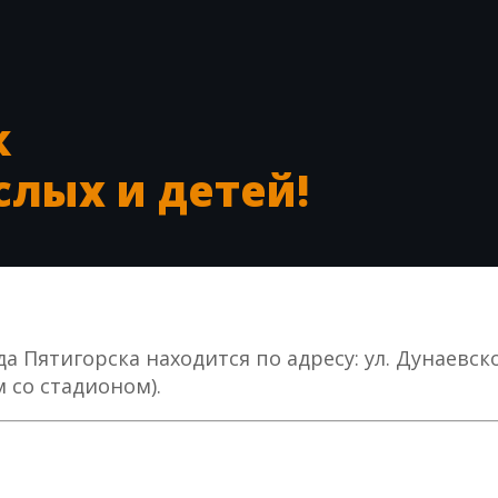
к
слых и детей!
а Пятигорска находится по адресу: ул. Дунаевско
 со стадионом).