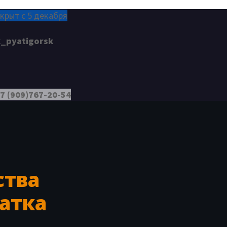
крыт с 5 декабря
_pyatigorsk
7 (909)767-20-54
ства
атка